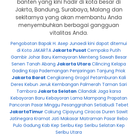
banten yang kini hadir di kota besar di
Jakrta, Bandung, Surabaya, Malang dan
sekitarnya yang akan membantu Anda
menyembuhkan berbagai gangguan
vitalitas Anda.
Pengobatan Bapak H. Asep Junaedi kini dapat ditemui
di Kota JAKARTA
Jakarta Pusat
Cempaka Putih
Gambir Johar Baru Kemayoran Menteng Sawah Besar
Senen Tanah Abang
Jakarta Utara
Cilincing Kelapa
Gading Koja Pademangan Penjaringan Tanjung Priok
Jakarta Barat
Cengkareng Grogol Petamburan Kali
Deres Kebun Jeruk Kembangan Palmerah Taman Sari
Tambora
Jakarta Selatan
Cilandak Jaga karsa
Kebayoran Baru Kebayoran Lama Mampang Prapatan
Pancoran Pasar Minggu Pesanggrahan Setiabudi Tebet
JakartaTimur
Cakung Cipayung Ciracas Duren Sawit
Jatinegara Kramat Jati Makasar Matraman Pasar Rebo
Pulo Gadung Kab Kep Seribu Kep Seribu Selatan Kep
Seribu Utara