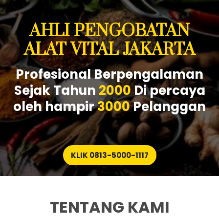
AHLI PENGOBATAN
ALAT VITAL JAKARTA
Profesional Berpengalaman
Sejak Tahun
2000
Di percaya
oleh hampir
3000
Pelanggan
KLIK 0813-5000-1117
TENTANG KAMI