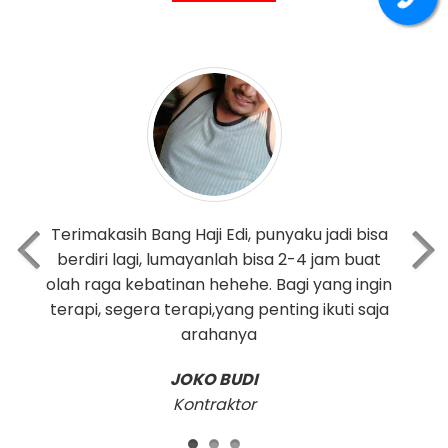
Ternyata faktor usia tidak sepenuhnya
menurunkan masalah seks, faktanya jika
kita mau sedikit jalani terapi yang benar,
biarpun sudah tua tetap bisa tegar.
BAGUS STIAWAN
Dari Malaysia